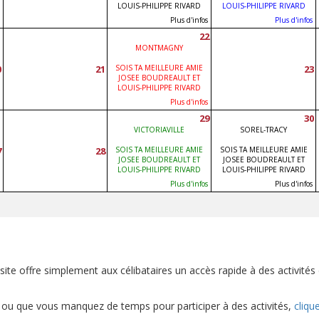
LOUIS-PHILIPPE RIVARD
LOUIS-PHILIPPE RIVARD
Plus d'infos
Plus d'infos
22
MONTMAGNY
0
21
SOIS TA MEILLEURE AMIE
23
JOSEE BOUDREAULT ET
LOUIS-PHILIPPE RIVARD
Plus d'infos
29
30
VICTORIAVILLE
SOREL-TRACY
7
28
SOIS TA MEILLEURE AMIE
SOIS TA MEILLEURE AMIE
JOSEE BOUDREAULT ET
JOSEE BOUDREAULT ET
LOUIS-PHILIPPE RIVARD
LOUIS-PHILIPPE RIVARD
Plus d'infos
Plus d'infos
 offre simplement aux célibataires un accès rapide à des activités d
 ou que vous manquez de temps pour participer à des activités,
clique